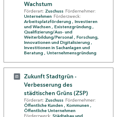
Wachstum
Förderart:
Zuschuss
Fördernehmer:
Unternehmen
Förderzweck:
Arbeitsplatzförderung
Investieren
und Wachsen
Existenzgründung
Qualifizierung/Aus- und
Weiterbildung/Personal
Forschung,
Innovationen und Digitalisierung
Investitionen in Sachanlagen und
Beratung
Unternehmensgründung
Zukunft Stadtgrün -
Verbesserung des
städtischen Grüns (ZSP)
Förderart:
Zuschuss
Fördernehmer:
Öffentliche Kunden
Kommunen
Öffentliche Unternehmen
Förderzweck:
Städtebau und