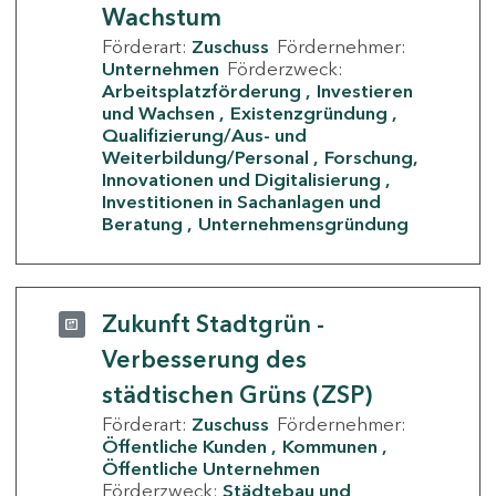
Wachstum
Förderart:
Zuschuss
Fördernehmer:
Unternehmen
Förderzweck:
Arbeitsplatzförderung
Investieren
und Wachsen
Existenzgründung
Qualifizierung/Aus- und
Weiterbildung/Personal
Forschung,
Innovationen und Digitalisierung
Investitionen in Sachanlagen und
Beratung
Unternehmensgründung
Zukunft Stadtgrün -
Verbesserung des
städtischen Grüns (ZSP)
Förderart:
Zuschuss
Fördernehmer:
Öffentliche Kunden
Kommunen
Öffentliche Unternehmen
Förderzweck:
Städtebau und