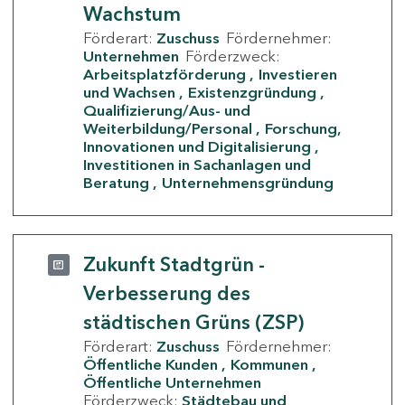
Wachstum
Förderart:
Zuschuss
Fördernehmer:
Unternehmen
Förderzweck:
Arbeitsplatzförderung
Investieren
und Wachsen
Existenzgründung
Qualifizierung/Aus- und
Weiterbildung/Personal
Forschung,
Innovationen und Digitalisierung
Investitionen in Sachanlagen und
Beratung
Unternehmensgründung
Zukunft Stadtgrün -
Verbesserung des
städtischen Grüns (ZSP)
Förderart:
Zuschuss
Fördernehmer:
Öffentliche Kunden
Kommunen
Öffentliche Unternehmen
Förderzweck:
Städtebau und