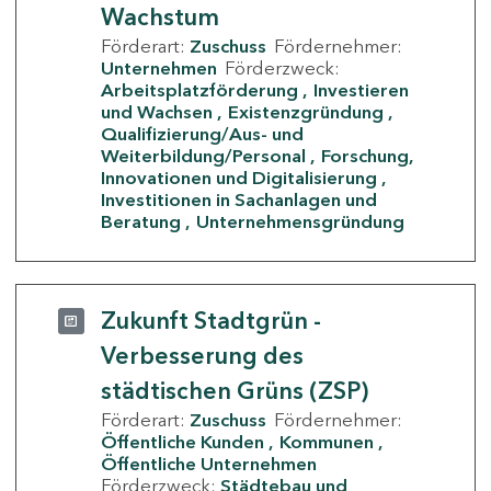
Wachstum
Förderart:
Zuschuss
Fördernehmer:
Unternehmen
Förderzweck:
Arbeitsplatzförderung
Investieren
und Wachsen
Existenzgründung
Qualifizierung/Aus- und
Weiterbildung/Personal
Forschung,
Innovationen und Digitalisierung
Investitionen in Sachanlagen und
Beratung
Unternehmensgründung
Zukunft Stadtgrün -
Verbesserung des
städtischen Grüns (ZSP)
Förderart:
Zuschuss
Fördernehmer:
Öffentliche Kunden
Kommunen
Öffentliche Unternehmen
Förderzweck:
Städtebau und