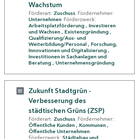
Wachstum
Förderart:
Zuschuss
Fördernehmer:
Unternehmen
Förderzweck:
Arbeitsplatzförderung
Investieren
und Wachsen
Existenzgründung
Qualifizierung/Aus- und
Weiterbildung/Personal
Forschung,
Innovationen und Digitalisierung
Investitionen in Sachanlagen und
Beratung
Unternehmensgründung
Zukunft Stadtgrün -
Verbesserung des
städtischen Grüns (ZSP)
Förderart:
Zuschuss
Fördernehmer:
Öffentliche Kunden
Kommunen
Öffentliche Unternehmen
Förderzweck:
Städtebau und