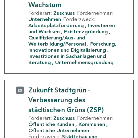
Wachstum
Förderart:
Zuschuss
Fördernehmer:
Unternehmen
Förderzweck:
Arbeitsplatzförderung
Investieren
und Wachsen
Existenzgründung
Qualifizierung/Aus- und
Weiterbildung/Personal
Forschung,
Innovationen und Digitalisierung
Investitionen in Sachanlagen und
Beratung
Unternehmensgründung
Zukunft Stadtgrün -
Verbesserung des
städtischen Grüns (ZSP)
Förderart:
Zuschuss
Fördernehmer:
Öffentliche Kunden
Kommunen
Öffentliche Unternehmen
Förderzweck:
Städtebau und