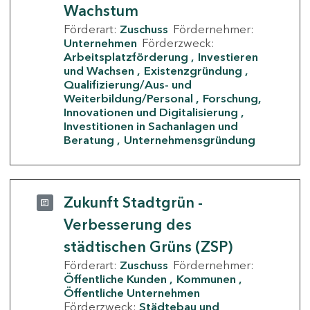
Wachstum
Förderart:
Zuschuss
Fördernehmer:
Unternehmen
Förderzweck:
Arbeitsplatzförderung
Investieren
und Wachsen
Existenzgründung
Qualifizierung/Aus- und
Weiterbildung/Personal
Forschung,
Innovationen und Digitalisierung
Investitionen in Sachanlagen und
Beratung
Unternehmensgründung
Zukunft Stadtgrün -
Verbesserung des
städtischen Grüns (ZSP)
Förderart:
Zuschuss
Fördernehmer:
Öffentliche Kunden
Kommunen
Öffentliche Unternehmen
Förderzweck:
Städtebau und