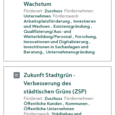
Wachstum
Förderart:
Zuschuss
Fördernehmer:
Unternehmen
Förderzweck:
Arbeitsplatzförderung
Investieren
und Wachsen
Existenzgründung
Qualifizierung/Aus- und
Weiterbildung/Personal
Forschung,
Innovationen und Digitalisierung
Investitionen in Sachanlagen und
Beratung
Unternehmensgründung
Zukunft Stadtgrün -
Verbesserung des
städtischen Grüns (ZSP)
Förderart:
Zuschuss
Fördernehmer:
Öffentliche Kunden
Kommunen
Öffentliche Unternehmen
Förderzweck:
Städtebau und