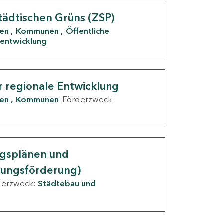
tädtischen Grüns (ZSP)
den
Kommunen
Öffentliche
entwicklung
r regionale Entwicklung
den
Kommunen
Förderzweck:
ngsplänen und
nungsförderung)
derzweck:
Städtebau und