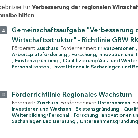
gebnisse für
Verbesserung der regionalen Wirtschafts
onalbeihilfen
Gemeinschaftsaufgabe "Verbesserung d
Wirtschaftsstruktur" - Richtlinie GRW R
Förderart:
Zuschuss
Fördernehmer:
Privatpersonen
Arbeitsplatzförderung
Forschung, Innovation und 
Existenzgründung
Qualifizierung/Aus- und Weite
Personalkosten
Investitionen in Sachanlagen und B
Förderrichtlinie Regionales Wachstum
Förderart:
Zuschuss
Fördernehmer:
Unternehmen
F
Investieren und Wachsen
Existenzgründung
Quali
Weiterbildung/Personal
Forschung, Innovationen un
Sachanlagen und Beratung
Unternehmensgründun