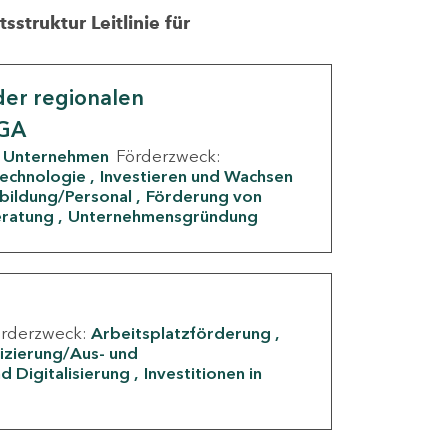
struktur Leitlinie für
er regionalen
IGA
Unternehmen
Förderzweck:
Technologie
Investieren und Wachsen
rbildung/Personal
Förderung von
eratung
Unternehmensgründung
örderzweck:
Arbeitsplatzförderung
fizierung/Aus- und
d Digitalisierung
Investitionen in
g