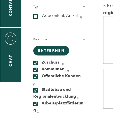
KONTAKT
5 Er
Typ
gen
regi
Webcontent, Artikel
n
(5)
Kategorie
ENTFERNEN
CHAT
icecenter
Zuschuss
(4)
Kommunen
(3)
Öffentliche Kunden
taktformular
(3)
Städtebau und
Regionalentwicklung
(3)
Arbeitsplatzförderun
erportal
g
(2)