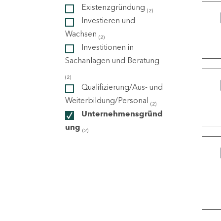
Existenzgründung
(2)
Investieren und
ndorte
Wachsen
(2)
Investitionen in
Sachanlagen und Beratung
(2)
Qualifizierung/Aus- und
Weiterbildung/Personal
(2)
Unternehmensgründ
ung
(2)