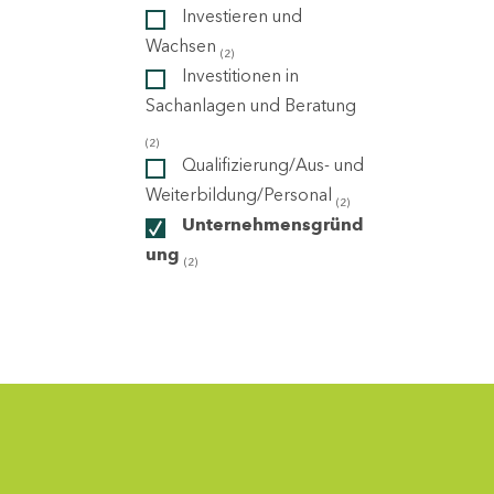
Investieren und
Wachsen
(2)
ndorte
Investitionen in
Sachanlagen und Beratung
(2)
Qualifizierung/Aus- und
Weiterbildung/Personal
(2)
Unternehmensgründ
ung
(2)