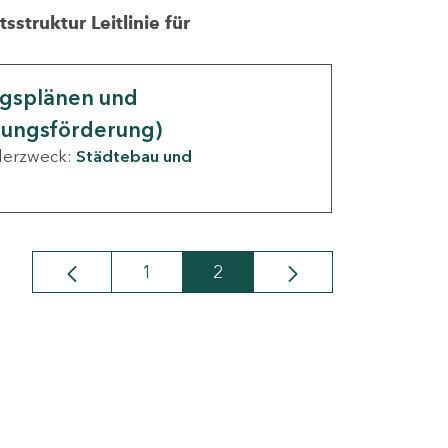
struktur Leitlinie für
ngsplänen und
nungsförderung)
derzweck:
Städtebau und
1
2
Seite
Seite