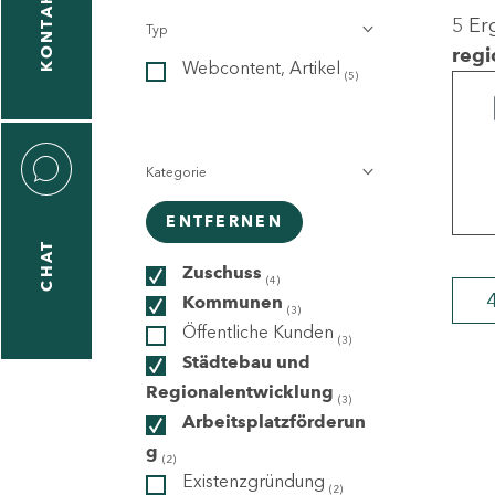
KONTAKT
5 Er
Typ
gen
regi
Webcontent, Artikel
n
(5)
Kategorie
ENTFERNEN
CHAT
icecenter
Zuschuss
(4)
Kommunen
(3)
Öffentliche Kunden
(3)
taktformular
Städtebau und
Regionalentwicklung
(3)
Arbeitsplatzförderun
g
erportal
(2)
Existenzgründung
(2)