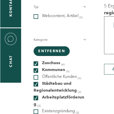
KONTAKT
5 Er
Typ
gen
regi
Webcontent, Artikel
n
(5)
Kategorie
ENTFERNEN
CHAT
icecenter
Zuschuss
(4)
Kommunen
(3)
Öffentliche Kunden
(3)
taktformular
Städtebau und
Regionalentwicklung
(3)
Arbeitsplatzförderun
g
erportal
(2)
Existenzgründung
(2)