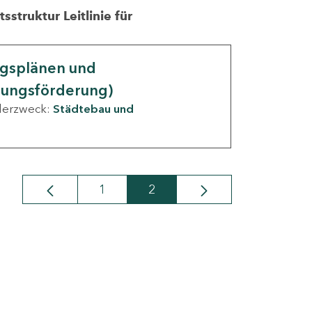
struktur Leitlinie für
ngsplänen und
nungsförderung)
derzweck:
Städtebau und
1
2
Seite
Seite