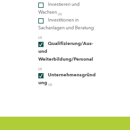
Investieren und
Wachsen
(2)
ndorte
Investitionen in
Sachanlagen und Beratung
(2)
Qualifizierung/Aus-
und
Weiterbildung/Personal
(2)
Unternehmensgründ
ung
(2)