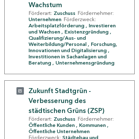
Wachstum
Förderart:
Zuschuss
Fördernehmer:
Unternehmen
Förderzweck:
Arbeitsplatzförderung
Investieren
und Wachsen
Existenzgründung
Qualifizierung/Aus- und
Weiterbildung/Personal
Forschung,
Innovationen und Digitalisierung
Investitionen in Sachanlagen und
Beratung
Unternehmensgründung
Zukunft Stadtgrün -
Verbesserung des
städtischen Grüns (ZSP)
Förderart:
Zuschuss
Fördernehmer:
Öffentliche Kunden
Kommunen
Öffentliche Unternehmen
Förderzweck:
Städtebau und