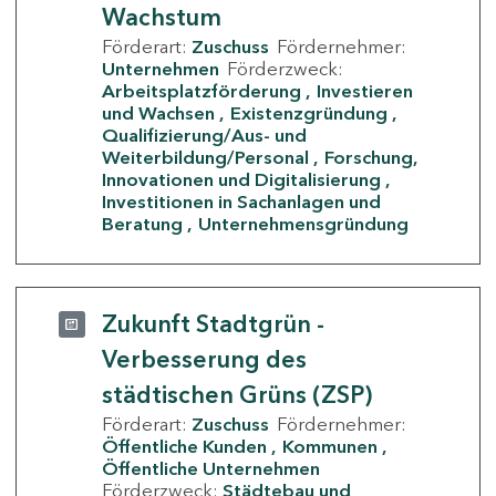
Wachstum
Förderart:
Zuschuss
Fördernehmer:
Unternehmen
Förderzweck:
Arbeitsplatzförderung
Investieren
und Wachsen
Existenzgründung
Qualifizierung/Aus- und
Weiterbildung/Personal
Forschung,
Innovationen und Digitalisierung
Investitionen in Sachanlagen und
Beratung
Unternehmensgründung
Zukunft Stadtgrün -
Verbesserung des
städtischen Grüns (ZSP)
Förderart:
Zuschuss
Fördernehmer:
Öffentliche Kunden
Kommunen
Öffentliche Unternehmen
Förderzweck:
Städtebau und