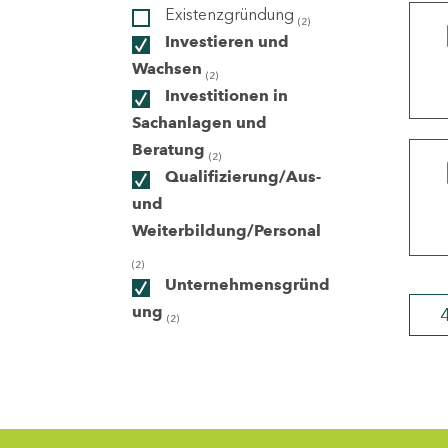
Existenzgründung
(2)
Investieren und
ndorte
Wachsen
(2)
Investitionen in
Sachanlagen und
Beratung
(2)
Qualifizierung/Aus-
und
Weiterbildung/Personal
(2)
Unternehmensgründ
ung
(2)