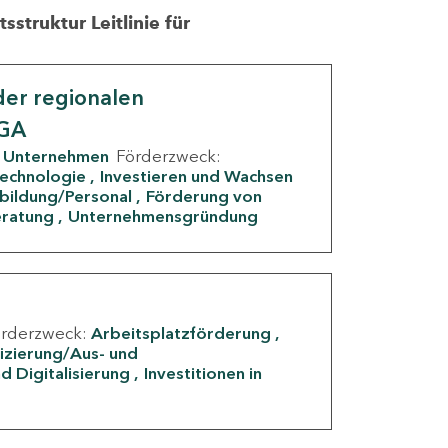
struktur Leitlinie für
er regionalen
IGA
Unternehmen
Förderzweck:
Technologie
Investieren und Wachsen
rbildung/Personal
Förderung von
eratung
Unternehmensgründung
örderzweck:
Arbeitsplatzförderung
fizierung/Aus- und
d Digitalisierung
Investitionen in
g