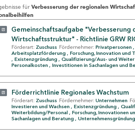
gebnisse für
Verbesserung der regionalen Wirtschafts
onalbeihilfen
Gemeinschaftsaufgabe "Verbesserung d
Wirtschaftsstruktur" - Richtlinie GRW R
Förderart:
Zuschuss
Fördernehmer:
Privatpersonen
Arbeitsplatzförderung
Forschung, Innovation und 
Existenzgründung
Qualifizierung/Aus- und Weite
Personalkosten
Investitionen in Sachanlagen und B
Förderrichtlinie Regionales Wachstum
Förderart:
Zuschuss
Fördernehmer:
Unternehmen
F
Investieren und Wachsen
Existenzgründung
Quali
Weiterbildung/Personal
Forschung, Innovationen un
Sachanlagen und Beratung
Unternehmensgründun