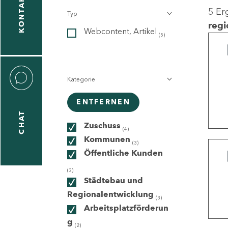
KONTAKT
5 Er
Typ
gen
regi
Webcontent, Artikel
n
(5)
Kategorie
ENTFERNEN
CHAT
icecenter
Zuschuss
(4)
Kommunen
(3)
Öffentliche Kunden
taktformular
(3)
Städtebau und
Regionalentwicklung
(3)
Arbeitsplatzförderun
erportal
g
(2)