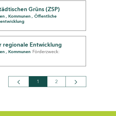
tädtischen Grüns (ZSP)
den
Kommunen
Öffentliche
entwicklung
r regionale Entwicklung
den
Kommunen
Förderzweck:
1
2
Seite
Seite