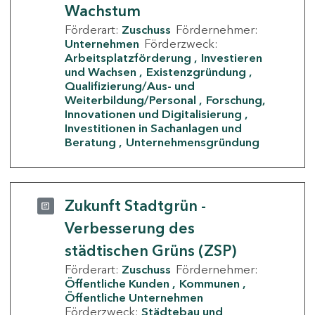
Wachstum
Förderart:
Zuschuss
Fördernehmer:
Unternehmen
Förderzweck:
Arbeitsplatzförderung
Investieren
und Wachsen
Existenzgründung
Qualifizierung/Aus- und
Weiterbildung/Personal
Forschung,
Innovationen und Digitalisierung
Investitionen in Sachanlagen und
Beratung
Unternehmensgründung
Zukunft Stadtgrün -
Verbesserung des
städtischen Grüns (ZSP)
Förderart:
Zuschuss
Fördernehmer:
Öffentliche Kunden
Kommunen
Öffentliche Unternehmen
Förderzweck:
Städtebau und