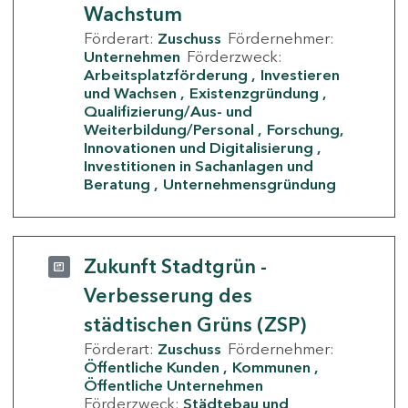
Wachstum
Förderart:
Zuschuss
Fördernehmer:
Unternehmen
Förderzweck:
Arbeitsplatzförderung
Investieren
und Wachsen
Existenzgründung
Qualifizierung/Aus- und
Weiterbildung/Personal
Forschung,
Innovationen und Digitalisierung
Investitionen in Sachanlagen und
Beratung
Unternehmensgründung
Zukunft Stadtgrün -
Verbesserung des
städtischen Grüns (ZSP)
Förderart:
Zuschuss
Fördernehmer:
Öffentliche Kunden
Kommunen
Öffentliche Unternehmen
Förderzweck:
Städtebau und