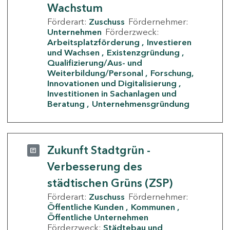
Wachstum
Förderart:
Zuschuss
Fördernehmer:
Unternehmen
Förderzweck:
Arbeitsplatzförderung
Investieren
und Wachsen
Existenzgründung
Qualifizierung/Aus- und
Weiterbildung/Personal
Forschung,
Innovationen und Digitalisierung
Investitionen in Sachanlagen und
Beratung
Unternehmensgründung
Zukunft Stadtgrün -
Verbesserung des
städtischen Grüns (ZSP)
Förderart:
Zuschuss
Fördernehmer:
Öffentliche Kunden
Kommunen
Öffentliche Unternehmen
Förderzweck:
Städtebau und