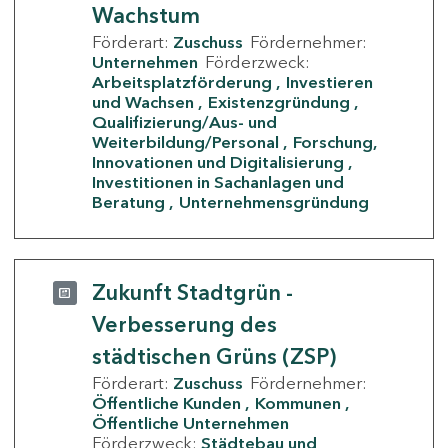
Wachstum
Förderart:
Zuschuss
Fördernehmer:
Unternehmen
Förderzweck:
Arbeitsplatzförderung
Investieren
und Wachsen
Existenzgründung
Qualifizierung/Aus- und
Weiterbildung/Personal
Forschung,
Innovationen und Digitalisierung
Investitionen in Sachanlagen und
Beratung
Unternehmensgründung
Zukunft Stadtgrün -
Verbesserung des
städtischen Grüns (ZSP)
Förderart:
Zuschuss
Fördernehmer:
Öffentliche Kunden
Kommunen
Öffentliche Unternehmen
Förderzweck:
Städtebau und