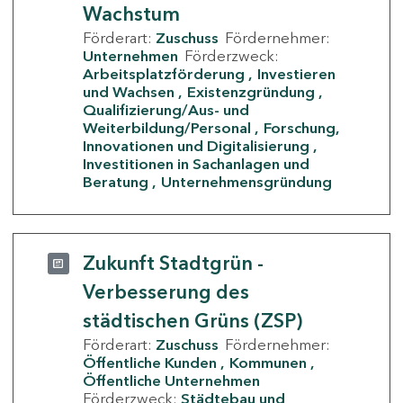
Wachstum
Förderart:
Zuschuss
Fördernehmer:
Unternehmen
Förderzweck:
Arbeitsplatzförderung
Investieren
und Wachsen
Existenzgründung
Qualifizierung/Aus- und
Weiterbildung/Personal
Forschung,
Innovationen und Digitalisierung
Investitionen in Sachanlagen und
Beratung
Unternehmensgründung
Zukunft Stadtgrün -
Verbesserung des
städtischen Grüns (ZSP)
Förderart:
Zuschuss
Fördernehmer:
Öffentliche Kunden
Kommunen
Öffentliche Unternehmen
Förderzweck:
Städtebau und