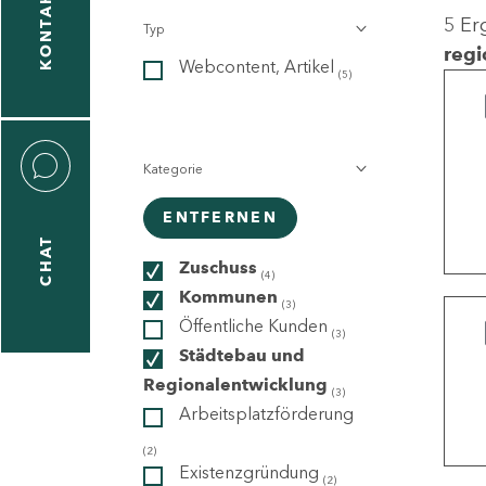
KONTAKT
5 Er
Typ
gen
regi
Webcontent, Artikel
n
(5)
Kategorie
ENTFERNEN
CHAT
icecenter
Zuschuss
(4)
Kommunen
(3)
Öffentliche Kunden
(3)
taktformular
Städtebau und
Regionalentwicklung
(3)
Arbeitsplatzförderung
erportal
(2)
Existenzgründung
(2)