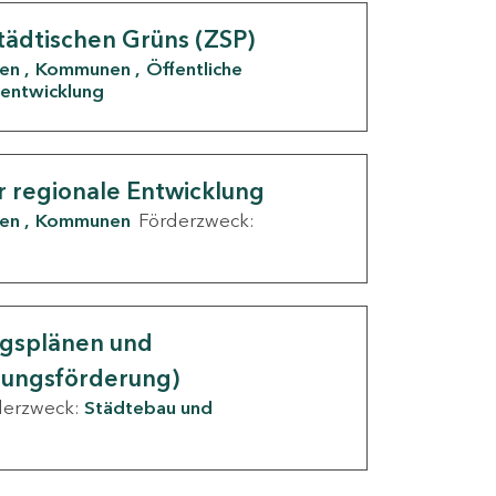
tädtischen Grüns (ZSP)
den
Kommunen
Öffentliche
entwicklung
r regionale Entwicklung
den
Kommunen
Förderzweck:
ngsplänen und
nungsförderung)
derzweck:
Städtebau und