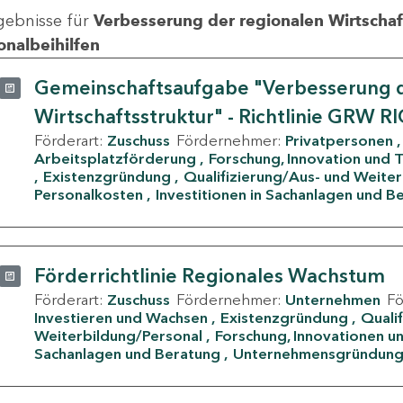
gebnisse für
Verbesserung der regionalen Wirtschafts
onalbeihilfen
Gemeinschaftsaufgabe "Verbesserung d
Wirtschaftsstruktur" - Richtlinie GRW R
Förderart:
Zuschuss
Fördernehmer:
Privatpersonen
Arbeitsplatzförderung
Forschung, Innovation und 
Existenzgründung
Qualifizierung/Aus- und Weite
Personalkosten
Investitionen in Sachanlagen und B
Förderrichtlinie Regionales Wachstum
Förderart:
Zuschuss
Fördernehmer:
Unternehmen
F
Investieren und Wachsen
Existenzgründung
Quali
Weiterbildung/Personal
Forschung, Innovationen un
Sachanlagen und Beratung
Unternehmensgründun