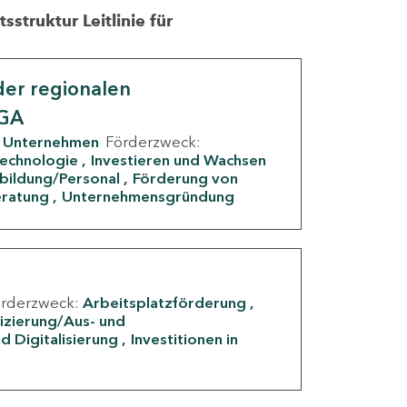
struktur Leitlinie für
er regionalen
IGA
Unternehmen
Förderzweck:
Technologie
Investieren und Wachsen
rbildung/Personal
Förderung von
eratung
Unternehmensgründung
örderzweck:
Arbeitsplatzförderung
fizierung/Aus- und
d Digitalisierung
Investitionen in
g