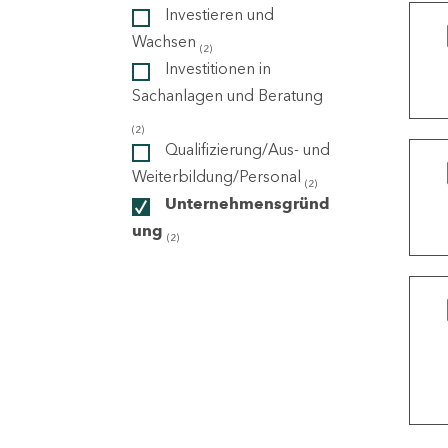
Investieren und
Wachsen
(2)
ndorte
Investitionen in
Sachanlagen und Beratung
(2)
Qualifizierung/Aus- und
Weiterbildung/Personal
(2)
Unternehmensgründ
ung
(2)