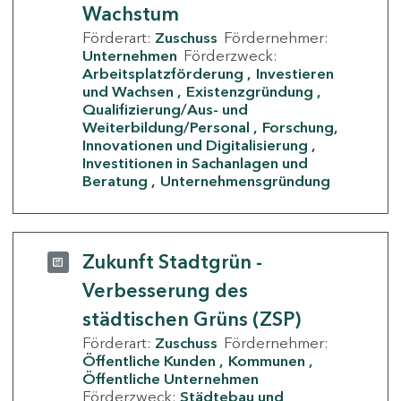
Wachstum
Förderart:
Zuschuss
Fördernehmer:
Unternehmen
Förderzweck:
Arbeitsplatzförderung
Investieren
und Wachsen
Existenzgründung
Qualifizierung/Aus- und
Weiterbildung/Personal
Forschung,
Innovationen und Digitalisierung
Investitionen in Sachanlagen und
Beratung
Unternehmensgründung
Zukunft Stadtgrün -
Verbesserung des
städtischen Grüns (ZSP)
Förderart:
Zuschuss
Fördernehmer:
Öffentliche Kunden
Kommunen
Öffentliche Unternehmen
Förderzweck:
Städtebau und