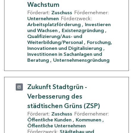
Wachstum
Förderart:
Zuschuss
Fördernehmer:
Unternehmen
Förderzweck:
Arbeitsplatzförderung
Investieren
und Wachsen
Existenzgründung
Qualifizierung/Aus- und
Weiterbildung/Personal
Forschung,
Innovationen und Digitalisierung
Investitionen in Sachanlagen und
Beratung
Unternehmensgründung
Zukunft Stadtgrün -
Verbesserung des
städtischen Grüns (ZSP)
Förderart:
Zuschuss
Fördernehmer:
Öffentliche Kunden
Kommunen
Öffentliche Unternehmen
Förderzweck:
Städtebau und