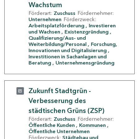
Wachstum
Förderart:
Zuschuss
Fördernehmer:
Unternehmen
Förderzweck:
Arbeitsplatzförderung
Investieren
und Wachsen
Existenzgründung
Qualifizierung/Aus- und
Weiterbildung/Personal
Forschung,
Innovationen und Digitalisierung
Investitionen in Sachanlagen und
Beratung
Unternehmensgründung
Zukunft Stadtgrün -
Verbesserung des
städtischen Grüns (ZSP)
Förderart:
Zuschuss
Fördernehmer:
Öffentliche Kunden
Kommunen
Öffentliche Unternehmen
Förderzweck:
Städtebau und