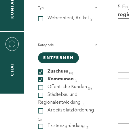
KONTAKT
5 Er
Typ
gen
regi
Webcontent, Artikel
n
(5)
Kategorie
ENTFERNEN
CHAT
icecenter
Zuschuss
(4)
Kommunen
(3)
Öffentliche Kunden
(3)
taktformular
Städtebau und
Regionalentwicklung
(3)
Arbeitsplatzförderung
erportal
(2)
Existenzgründung
(2)