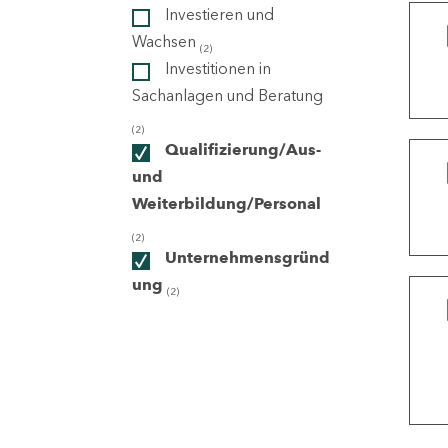
Investieren und
Wachsen
(2)
ndorte
Investitionen in
Sachanlagen und Beratung
(2)
Qualifizierung/Aus-
und
Weiterbildung/Personal
(2)
Unternehmensgründ
ung
(2)