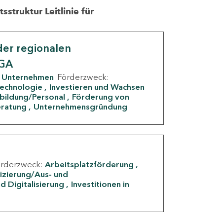
struktur Leitlinie für
er regionalen
IGA
Unternehmen
Förderzweck:
Technologie
Investieren und Wachsen
rbildung/Personal
Förderung von
eratung
Unternehmensgründung
örderzweck:
Arbeitsplatzförderung
fizierung/Aus- und
d Digitalisierung
Investitionen in
g