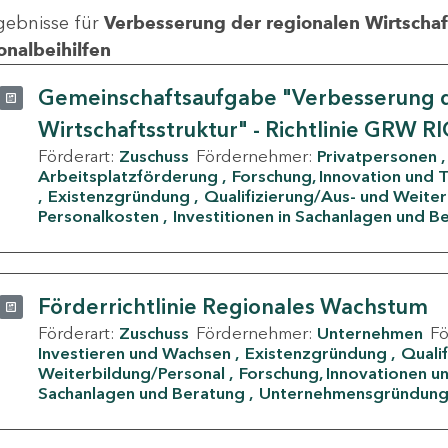
gebnisse für
Verbesserung der regionalen Wirtschafts
onalbeihilfen
Gemeinschaftsaufgabe "Verbesserung d
Wirtschaftsstruktur" - Richtlinie GRW R
Förderart:
Zuschuss
Fördernehmer:
Privatpersonen
Arbeitsplatzförderung
Forschung, Innovation und 
Existenzgründung
Qualifizierung/Aus- und Weite
Personalkosten
Investitionen in Sachanlagen und B
Förderrichtlinie Regionales Wachstum
Förderart:
Zuschuss
Fördernehmer:
Unternehmen
F
Investieren und Wachsen
Existenzgründung
Quali
Weiterbildung/Personal
Forschung, Innovationen un
Sachanlagen und Beratung
Unternehmensgründun