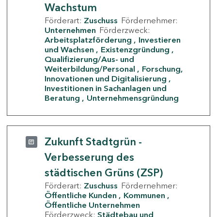
Wachstum
Förderart:
Zuschuss
Fördernehmer:
Unternehmen
Förderzweck:
Arbeitsplatzförderung
Investieren
und Wachsen
Existenzgründung
Qualifizierung/Aus- und
Weiterbildung/Personal
Forschung,
Innovationen und Digitalisierung
Investitionen in Sachanlagen und
Beratung
Unternehmensgründung
Zukunft Stadtgrün -
Verbesserung des
städtischen Grüns (ZSP)
Förderart:
Zuschuss
Fördernehmer:
Öffentliche Kunden
Kommunen
Öffentliche Unternehmen
Förderzweck:
Städtebau und