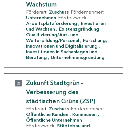
Wachstum
Förderart:
Zuschuss
Fördernehmer:
Unternehmen
Förderzweck:
Arbeitsplatzförderung
Investieren
und Wachsen
Existenzgründung
Qualifizierung/Aus- und
Weiterbildung/Personal
Forschung,
Innovationen und Digitalisierung
Investitionen in Sachanlagen und
Beratung
Unternehmensgründung
Zukunft Stadtgrün -
Verbesserung des
städtischen Grüns (ZSP)
Förderart:
Zuschuss
Fördernehmer:
Öffentliche Kunden
Kommunen
Öffentliche Unternehmen
Förderzweck:
Städtebau und