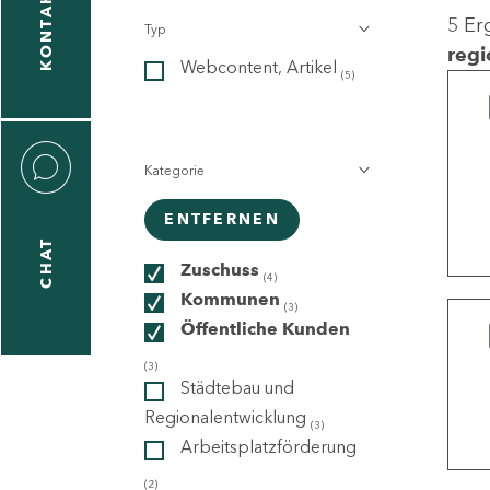
KONTAKT
5 Er
Typ
gen
regi
Webcontent, Artikel
n
(5)
Kategorie
ENTFERNEN
CHAT
icecenter
Zuschuss
(4)
Kommunen
(3)
Öffentliche Kunden
taktformular
(3)
Städtebau und
Regionalentwicklung
(3)
Arbeitsplatzförderung
erportal
(2)