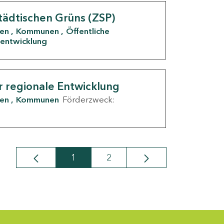
tädtischen Grüns (ZSP)
den
Kommunen
Öffentliche
entwicklung
r regionale Entwicklung
den
Kommunen
Förderzweck:
1
2
Seite
Seite