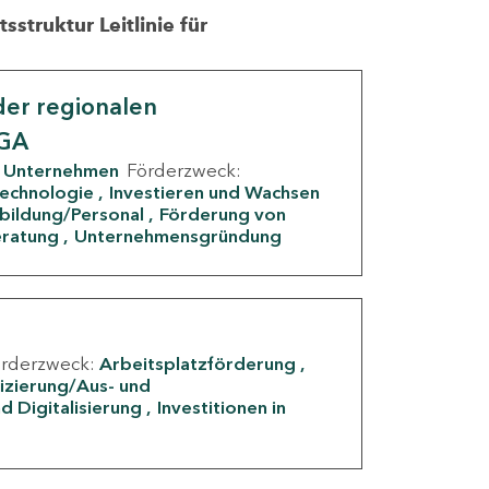
struktur Leitlinie für
er regionalen
IGA
Unternehmen
Förderzweck:
Technologie
Investieren und Wachsen
rbildung/Personal
Förderung von
eratung
Unternehmensgründung
örderzweck:
Arbeitsplatzförderung
fizierung/Aus- und
d Digitalisierung
Investitionen in
g