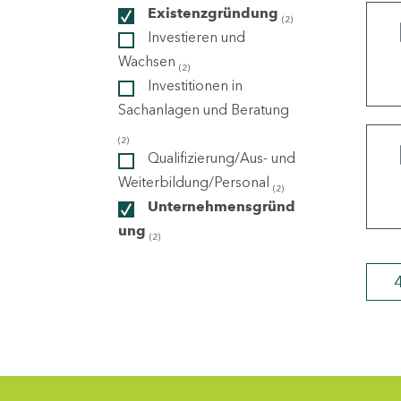
Existenzgründung
(2)
Investieren und
ndorte
Wachsen
(2)
Investitionen in
Sachanlagen und Beratung
(2)
Qualifizierung/Aus- und
Weiterbildung/Personal
(2)
Unternehmensgründ
ung
(2)