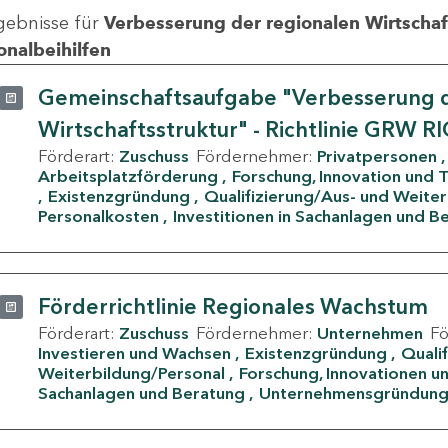
gebnisse für
Verbesserung der regionalen Wirtschafts
onalbeihilfen
Gemeinschaftsaufgabe "Verbesserung d
Wirtschaftsstruktur" - Richtlinie GRW R
Förderart:
Zuschuss
Fördernehmer:
Privatpersonen
Arbeitsplatzförderung
Forschung, Innovation und 
Existenzgründung
Qualifizierung/Aus- und Weite
Personalkosten
Investitionen in Sachanlagen und B
Förderrichtlinie Regionales Wachstum
Förderart:
Zuschuss
Fördernehmer:
Unternehmen
F
Investieren und Wachsen
Existenzgründung
Quali
Weiterbildung/Personal
Forschung, Innovationen un
Sachanlagen und Beratung
Unternehmensgründun