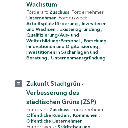
Wachstum
Förderart:
Zuschuss
Fördernehmer:
Unternehmen
Förderzweck:
Arbeitsplatzförderung
Investieren
und Wachsen
Existenzgründung
Qualifizierung/Aus- und
Weiterbildung/Personal
Forschung,
Innovationen und Digitalisierung
Investitionen in Sachanlagen und
Beratung
Unternehmensgründung
Zukunft Stadtgrün -
Verbesserung des
städtischen Grüns (ZSP)
Förderart:
Zuschuss
Fördernehmer:
Öffentliche Kunden
Kommunen
Öffentliche Unternehmen
Förderzweck:
Städtebau und