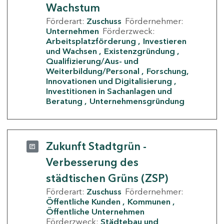
Wachstum
Förderart:
Zuschuss
Fördernehmer:
Unternehmen
Förderzweck:
Arbeitsplatzförderung
Investieren
und Wachsen
Existenzgründung
Qualifizierung/Aus- und
Weiterbildung/Personal
Forschung,
Innovationen und Digitalisierung
Investitionen in Sachanlagen und
Beratung
Unternehmensgründung
Zukunft Stadtgrün -
Verbesserung des
städtischen Grüns (ZSP)
Förderart:
Zuschuss
Fördernehmer:
Öffentliche Kunden
Kommunen
Öffentliche Unternehmen
Förderzweck:
Städtebau und