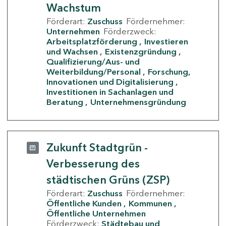
Wachstum
Förderart:
Zuschuss
Fördernehmer:
Unternehmen
Förderzweck:
Arbeitsplatzförderung
Investieren
und Wachsen
Existenzgründung
Qualifizierung/Aus- und
Weiterbildung/Personal
Forschung,
Innovationen und Digitalisierung
Investitionen in Sachanlagen und
Beratung
Unternehmensgründung
Zukunft Stadtgrün -
Verbesserung des
städtischen Grüns (ZSP)
Förderart:
Zuschuss
Fördernehmer:
Öffentliche Kunden
Kommunen
Öffentliche Unternehmen
Förderzweck:
Städtebau und