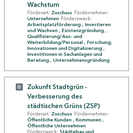
Wachstum
Förderart:
Zuschuss
Fördernehmer:
Unternehmen
Förderzweck:
Arbeitsplatzförderung
Investieren
und Wachsen
Existenzgründung
Qualifizierung/Aus- und
Weiterbildung/Personal
Forschung,
Innovationen und Digitalisierung
Investitionen in Sachanlagen und
Beratung
Unternehmensgründung
Zukunft Stadtgrün -
Verbesserung des
städtischen Grüns (ZSP)
Förderart:
Zuschuss
Fördernehmer:
Öffentliche Kunden
Kommunen
Öffentliche Unternehmen
Förderzweck:
Städtebau und