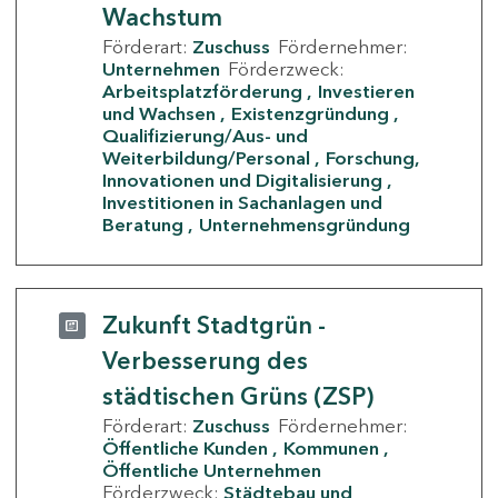
Wachstum
Förderart:
Zuschuss
Fördernehmer:
Unternehmen
Förderzweck:
Arbeitsplatzförderung
Investieren
und Wachsen
Existenzgründung
Qualifizierung/Aus- und
Weiterbildung/Personal
Forschung,
Innovationen und Digitalisierung
Investitionen in Sachanlagen und
Beratung
Unternehmensgründung
Zukunft Stadtgrün -
Verbesserung des
städtischen Grüns (ZSP)
Förderart:
Zuschuss
Fördernehmer:
Öffentliche Kunden
Kommunen
Öffentliche Unternehmen
Förderzweck:
Städtebau und