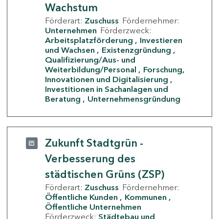
Wachstum
Förderart:
Zuschuss
Fördernehmer:
Unternehmen
Förderzweck:
Arbeitsplatzförderung
Investieren
und Wachsen
Existenzgründung
Qualifizierung/Aus- und
Weiterbildung/Personal
Forschung,
Innovationen und Digitalisierung
Investitionen in Sachanlagen und
Beratung
Unternehmensgründung
Zukunft Stadtgrün -
Verbesserung des
städtischen Grüns (ZSP)
Förderart:
Zuschuss
Fördernehmer:
Öffentliche Kunden
Kommunen
Öffentliche Unternehmen
Förderzweck:
Städtebau und