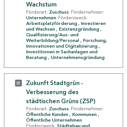
Wachstum
Förderart:
Zuschuss
Fördernehmer:
Unternehmen
Förderzweck:
Arbeitsplatzförderung
Investieren
und Wachsen
Existenzgründung
Qualifizierung/Aus- und
Weiterbildung/Personal
Forschung,
Innovationen und Digitalisierung
Investitionen in Sachanlagen und
Beratung
Unternehmensgründung
Zukunft Stadtgrün -
Verbesserung des
städtischen Grüns (ZSP)
Förderart:
Zuschuss
Fördernehmer:
Öffentliche Kunden
Kommunen
Öffentliche Unternehmen
Förderzweck:
Städtebau und