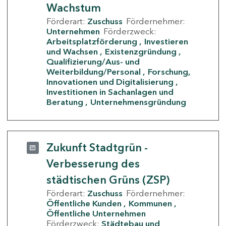
Wachstum
Förderart:
Zuschuss
Fördernehmer:
Unternehmen
Förderzweck:
Arbeitsplatzförderung
Investieren
und Wachsen
Existenzgründung
Qualifizierung/Aus- und
Weiterbildung/Personal
Forschung,
Innovationen und Digitalisierung
Investitionen in Sachanlagen und
Beratung
Unternehmensgründung
Zukunft Stadtgrün -
Verbesserung des
städtischen Grüns (ZSP)
Förderart:
Zuschuss
Fördernehmer:
Öffentliche Kunden
Kommunen
Öffentliche Unternehmen
Förderzweck:
Städtebau und