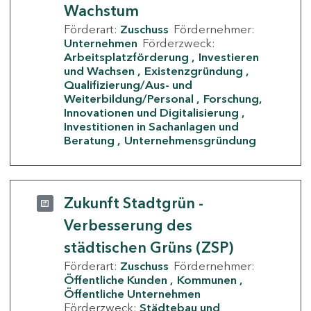
Wachstum
Förderart:
Zuschuss
Fördernehmer:
Unternehmen
Förderzweck:
Arbeitsplatzförderung
Investieren
und Wachsen
Existenzgründung
Qualifizierung/Aus- und
Weiterbildung/Personal
Forschung,
Innovationen und Digitalisierung
Investitionen in Sachanlagen und
Beratung
Unternehmensgründung
Zukunft Stadtgrün -
Verbesserung des
städtischen Grüns (ZSP)
Förderart:
Zuschuss
Fördernehmer:
Öffentliche Kunden
Kommunen
Öffentliche Unternehmen
Förderzweck:
Städtebau und