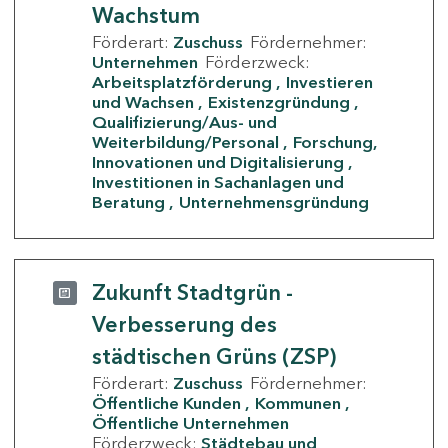
Wachstum
Förderart:
Zuschuss
Fördernehmer:
Unternehmen
Förderzweck:
Arbeitsplatzförderung
Investieren
und Wachsen
Existenzgründung
Qualifizierung/Aus- und
Weiterbildung/Personal
Forschung,
Innovationen und Digitalisierung
Investitionen in Sachanlagen und
Beratung
Unternehmensgründung
Zukunft Stadtgrün -
Verbesserung des
städtischen Grüns (ZSP)
Förderart:
Zuschuss
Fördernehmer:
Öffentliche Kunden
Kommunen
Öffentliche Unternehmen
Förderzweck:
Städtebau und