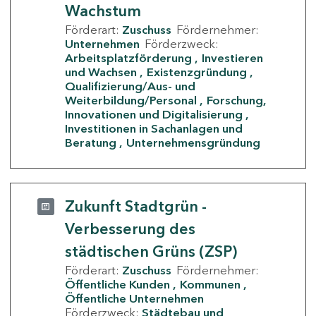
Wachstum
Förderart:
Zuschuss
Fördernehmer:
Unternehmen
Förderzweck:
Arbeitsplatzförderung
Investieren
und Wachsen
Existenzgründung
Qualifizierung/Aus- und
Weiterbildung/Personal
Forschung,
Innovationen und Digitalisierung
Investitionen in Sachanlagen und
Beratung
Unternehmensgründung
Zukunft Stadtgrün -
Verbesserung des
städtischen Grüns (ZSP)
Förderart:
Zuschuss
Fördernehmer:
Öffentliche Kunden
Kommunen
Öffentliche Unternehmen
Förderzweck:
Städtebau und