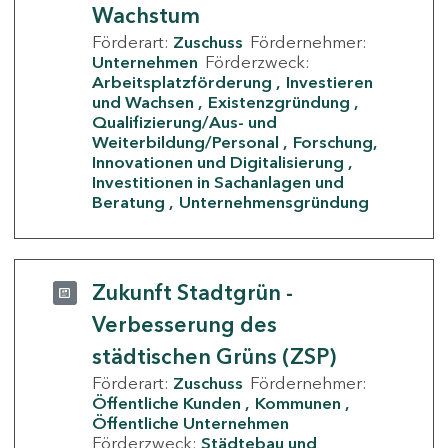
Wachstum
Förderart:
Zuschuss
Fördernehmer:
Unternehmen
Förderzweck:
Arbeitsplatzförderung
Investieren
und Wachsen
Existenzgründung
Qualifizierung/Aus- und
Weiterbildung/Personal
Forschung,
Innovationen und Digitalisierung
Investitionen in Sachanlagen und
Beratung
Unternehmensgründung
Zukunft Stadtgrün -
Verbesserung des
städtischen Grüns (ZSP)
Förderart:
Zuschuss
Fördernehmer:
Öffentliche Kunden
Kommunen
Öffentliche Unternehmen
Förderzweck:
Städtebau und