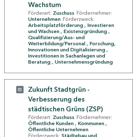
Wachstum
Förderart:
Zuschuss
Fördernehmer:
Unternehmen
Förderzweck:
Arbeitsplatzförderung
Investieren
und Wachsen
Existenzgründung
Qualifizierung/Aus- und
Weiterbildung/Personal
Forschung,
Innovationen und Digitalisierung
Investitionen in Sachanlagen und
Beratung
Unternehmensgründung
Zukunft Stadtgrün -
Verbesserung des
städtischen Grüns (ZSP)
Förderart:
Zuschuss
Fördernehmer:
Öffentliche Kunden
Kommunen
Öffentliche Unternehmen
Förderzweck:
Städtebau und