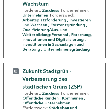
Wachstum
Förderart:
Zuschuss
Fördernehmer:
Unternehmen
Förderzweck:
Arbeitsplatzförderung
Investieren
und Wachsen
Existenzgründung
Qualifizierung/Aus- und
Weiterbildung/Personal
Forschung,
Innovationen und Digitalisierung
Investitionen in Sachanlagen und
Beratung
Unternehmensgründung
Zukunft Stadtgrün -
Verbesserung des
städtischen Grüns (ZSP)
Förderart:
Zuschuss
Fördernehmer:
Öffentliche Kunden
Kommunen
Öffentliche Unternehmen
Förderzweck:
Städtebau und