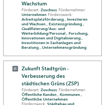
Wachstum
Förderart:
Zuschuss
Fördernehmer:
Unternehmen
Förderzweck:
Arbeitsplatzförderung
Investieren
und Wachsen
Existenzgründung
Qualifizierung/Aus- und
Weiterbildung/Personal
Forschung,
Innovationen und Digitalisierung
Investitionen in Sachanlagen und
Beratung
Unternehmensgründung
Zukunft Stadtgrün -
Verbesserung des
städtischen Grüns (ZSP)
Förderart:
Zuschuss
Fördernehmer:
Öffentliche Kunden
Kommunen
Öffentliche Unternehmen
Förderzweck:
Städtebau und