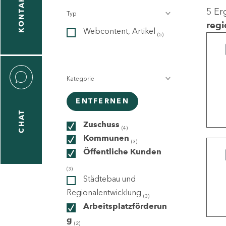
KONTAKT
5 Er
Typ
gen
regi
Webcontent, Artikel
n
(5)
Kategorie
ENTFERNEN
CHAT
icecenter
Zuschuss
(4)
Kommunen
(3)
Öffentliche Kunden
taktformular
(3)
Städtebau und
Regionalentwicklung
(3)
Arbeitsplatzförderun
erportal
g
(2)