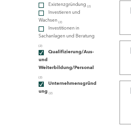
Existenzgründung
(2)
Investieren und
ndorte
Wachsen
(2)
Investitionen in
Sachanlagen und Beratung
(2)
Qualifizierung/Aus-
und
Weiterbildung/Personal
(2)
Unternehmensgründ
ung
(2)