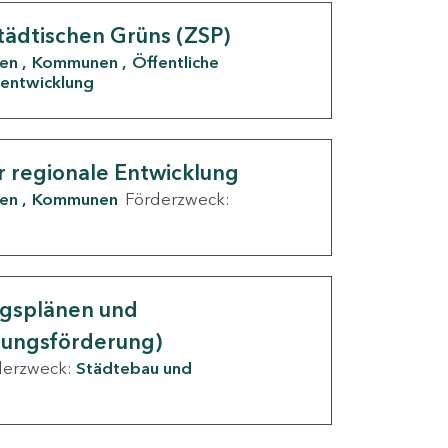
tädtischen Grüns (ZSP)
den
Kommunen
Öffentliche
entwicklung
r regionale Entwicklung
den
Kommunen
Förderzweck:
ngsplänen und
nungsförderung)
derzweck:
Städtebau und