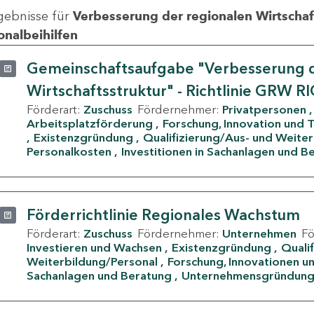
gebnisse für
Verbesserung der regionalen Wirtschafts
onalbeihilfen
Gemeinschaftsaufgabe "Verbesserung d
Wirtschaftsstruktur" - Richtlinie GRW R
Förderart:
Zuschuss
Fördernehmer:
Privatpersonen
Arbeitsplatzförderung
Forschung, Innovation und 
Existenzgründung
Qualifizierung/Aus- und Weite
Personalkosten
Investitionen in Sachanlagen und B
Förderrichtlinie Regionales Wachstum
Förderart:
Zuschuss
Fördernehmer:
Unternehmen
F
Investieren und Wachsen
Existenzgründung
Quali
Weiterbildung/Personal
Forschung, Innovationen un
Sachanlagen und Beratung
Unternehmensgründun