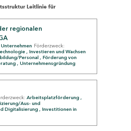
struktur Leitlinie für
er regionalen
IGA
Unternehmen
Förderzweck:
Technologie
Investieren und Wachsen
rbildung/Personal
Förderung von
eratung
Unternehmensgründung
örderzweck:
Arbeitsplatzförderung
fizierung/Aus- und
d Digitalisierung
Investitionen in
g