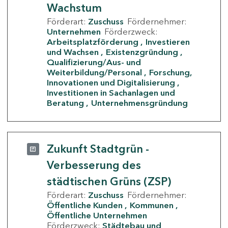
Wachstum
Förderart:
Zuschuss
Fördernehmer:
Unternehmen
Förderzweck:
Arbeitsplatzförderung
Investieren
und Wachsen
Existenzgründung
Qualifizierung/Aus- und
Weiterbildung/Personal
Forschung,
Innovationen und Digitalisierung
Investitionen in Sachanlagen und
Beratung
Unternehmensgründung
Zukunft Stadtgrün -
Verbesserung des
städtischen Grüns (ZSP)
Förderart:
Zuschuss
Fördernehmer:
Öffentliche Kunden
Kommunen
Öffentliche Unternehmen
Förderzweck:
Städtebau und