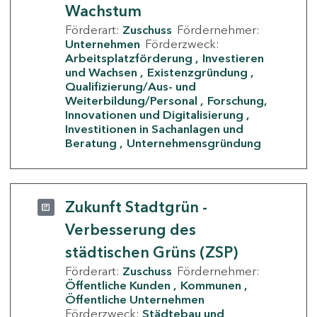
Wachstum
Förderart:
Zuschuss
Fördernehmer:
Unternehmen
Förderzweck:
Arbeitsplatzförderung
Investieren
und Wachsen
Existenzgründung
Qualifizierung/Aus- und
Weiterbildung/Personal
Forschung,
Innovationen und Digitalisierung
Investitionen in Sachanlagen und
Beratung
Unternehmensgründung
Zukunft Stadtgrün -
Verbesserung des
städtischen Grüns (ZSP)
Förderart:
Zuschuss
Fördernehmer:
Öffentliche Kunden
Kommunen
Öffentliche Unternehmen
Förderzweck:
Städtebau und