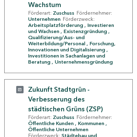
Wachstum
Förderart:
Zuschuss
Fördernehmer:
Unternehmen
Förderzweck:
Arbeitsplatzförderung
Investieren
und Wachsen
Existenzgründung
Qualifizierung/Aus- und
Weiterbildung/Personal
Forschung,
Innovationen und Digitalisierung
Investitionen in Sachanlagen und
Beratung
Unternehmensgründung
Zukunft Stadtgrün -
Verbesserung des
städtischen Grüns (ZSP)
Förderart:
Zuschuss
Fördernehmer:
Öffentliche Kunden
Kommunen
Öffentliche Unternehmen
Förderzweck:
Städtebau und