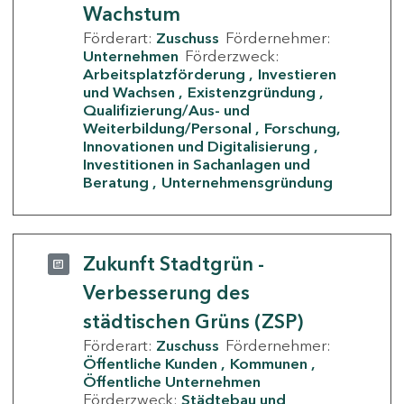
Wachstum
Förderart:
Zuschuss
Fördernehmer:
Unternehmen
Förderzweck:
Arbeitsplatzförderung
Investieren
und Wachsen
Existenzgründung
Qualifizierung/Aus- und
Weiterbildung/Personal
Forschung,
Innovationen und Digitalisierung
Investitionen in Sachanlagen und
Beratung
Unternehmensgründung
Zukunft Stadtgrün -
Verbesserung des
städtischen Grüns (ZSP)
Förderart:
Zuschuss
Fördernehmer:
Öffentliche Kunden
Kommunen
Öffentliche Unternehmen
Förderzweck:
Städtebau und