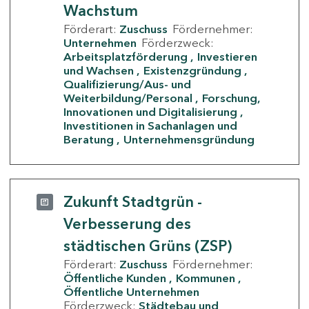
Wachstum
Förderart:
Zuschuss
Fördernehmer:
Unternehmen
Förderzweck:
Arbeitsplatzförderung
Investieren
und Wachsen
Existenzgründung
Qualifizierung/Aus- und
Weiterbildung/Personal
Forschung,
Innovationen und Digitalisierung
Investitionen in Sachanlagen und
Beratung
Unternehmensgründung
Zukunft Stadtgrün -
Verbesserung des
städtischen Grüns (ZSP)
Förderart:
Zuschuss
Fördernehmer:
Öffentliche Kunden
Kommunen
Öffentliche Unternehmen
Förderzweck:
Städtebau und