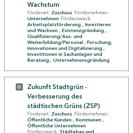
Wachstum
Förderart:
Zuschuss
Fördernehmer:
Unternehmen
Förderzweck:
Arbeitsplatzförderung
Investieren
und Wachsen
Existenzgründung
Qualifizierung/Aus- und
Weiterbildung/Personal
Forschung,
Innovationen und Digitalisierung
Investitionen in Sachanlagen und
Beratung
Unternehmensgründung
Zukunft Stadtgrün -
Verbesserung des
städtischen Grüns (ZSP)
Förderart:
Zuschuss
Fördernehmer:
Öffentliche Kunden
Kommunen
Öffentliche Unternehmen
Förderzweck:
Städtebau und