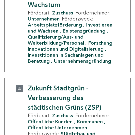
Wachstum
Förderart:
Zuschuss
Fördernehmer:
Unternehmen
Förderzweck:
Arbeitsplatzförderung
Investieren
und Wachsen
Existenzgründung
Qualifizierung/Aus- und
Weiterbildung/Personal
Forschung,
Innovationen und Digitalisierung
Investitionen in Sachanlagen und
Beratung
Unternehmensgründung
Zukunft Stadtgrün -
Verbesserung des
städtischen Grüns (ZSP)
Förderart:
Zuschuss
Fördernehmer:
Öffentliche Kunden
Kommunen
Öffentliche Unternehmen
Förderzweck:
Städtebau und